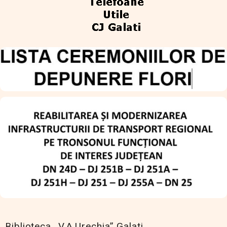
Biblioteca „V.A.Urechia” Galati