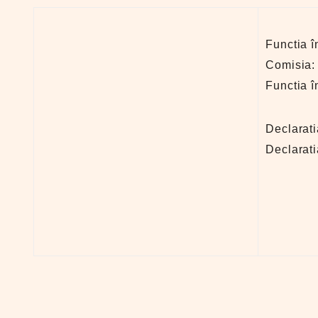
Functia î
Comisia:
Functia î
Declarat
Declarat