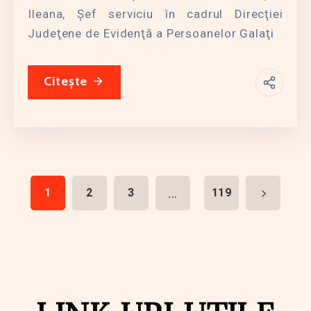
Ileana, Şef serviciu în cadrul Direcţiei
Judeţene de Evidenţă a Persoanelor Galaţi
Citește
...
1
2
3
119