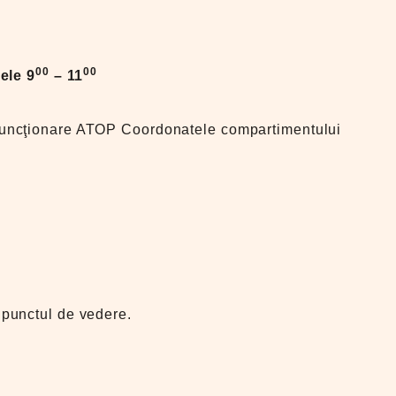
00
00
ele 9
– 11
i funcţionare ATOP Coordonatele compartimentului
nă punctul de vedere.