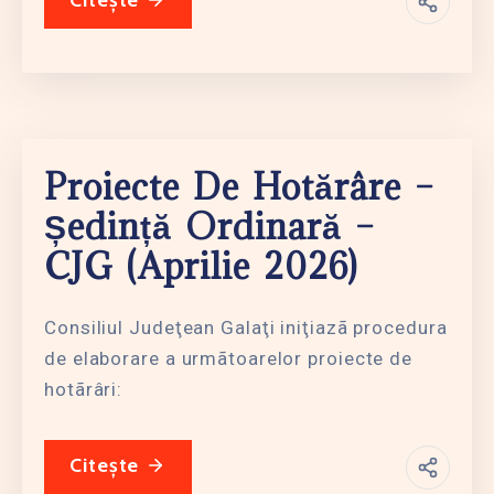
Citește
Proiecte De Hotărâre –
Ședință Ordinară –
CJG (aprilie 2026)
Consiliul Judeţean Galaţi iniţiazã procedura
de elaborare a urmãtoarelor proiecte de
hotãrâri:
Citește