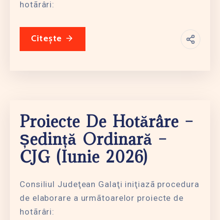
hotãrâri:
Citește
Proiecte De Hotărâre –
Ședință Ordinară –
CJG (iunie 2026)
Consiliul Judeţean Galaţi iniţiazã procedura
de elaborare a urmãtoarelor proiecte de
hotãrâri: