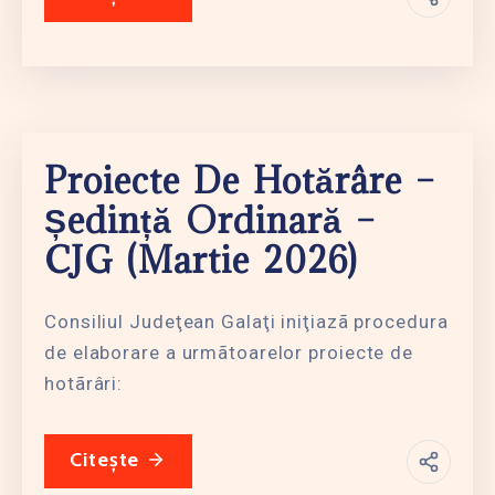
Proiecte De Hotărâre –
Ședință Ordinară –
CJG (martie 2026)
Consiliul Judeţean Galaţi iniţiazã procedura
de elaborare a urmãtoarelor proiecte de
hotãrâri:
Citește