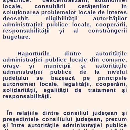
specifice: descentralizării, autonomiei
locale, consultării cetăţenilor în
soluţionarea problemelor locale de interes
deosebit, eligibilităţii autorităţilor
administraţiei publice locale, cooperării,
responsabilităţii şi al constrângerii
bugetare.
Raporturile dintre autorităţile
administraţiei publice locale din comune,
oraşe şi municipii şi autorităţile
administraţiei publice de la nivelul
judeţului se bazează pe principiile
autonomiei locale, legalităţii, cooperării,
solidarităţii, egalităţii de tratament şi
responsabilităţii.
În relaţiile dintre consiliul judeţean şi
preşedintele consiliului judeţean, precum
şi între autorităţile administraţiei publice