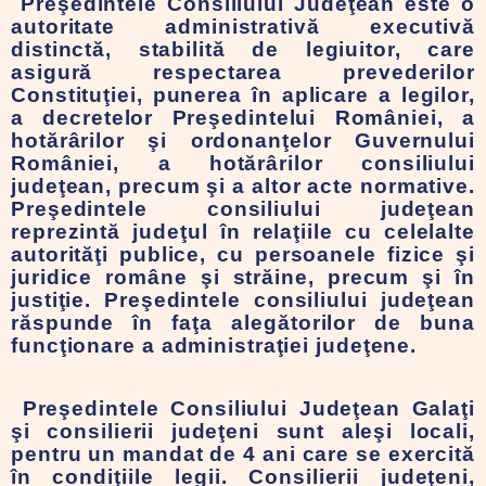
Preşedintele Consiliului Judeţean
este o
autoritate administrativă executivă
distinctă, stabilită de legiuitor, care
asigură respectarea prevederilor
Constituţiei, punerea în aplicare a legilor,
a decretelor Preşedintelui României, a
hotărârilor şi ordonanţelor Guvernului
României, a hotărârilor consiliului
judeţean, precum şi a altor acte normative.
Preşedintele consiliului judeţean
reprezintă judeţul în relaţiile cu celelalte
autorităţi publice, cu persoanele fizice şi
juridice române şi străine, precum şi în
justiţie. Preşedintele consiliului judeţean
răspunde în faţa alegătorilor de buna
funcţionare a administraţiei judeţene.
Preşedintele Consiliului Judeţean Galaţi
şi consilierii judeţeni sunt aleşi locali,
pentru un mandat de 4 ani care se exercită
în condiţiile legii. Consilierii judeţeni,