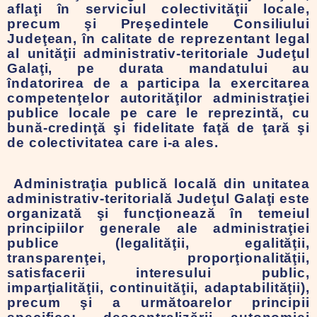
aflaţi în serviciul colectivităţii locale,
precum şi Preşedintele Consiliului
Judeţean, în calitate de reprezentant legal
al unităţii administrativ-teritoriale Judeţul
Galaţi, pe durata mandatului au
îndatorirea de a participa la exercitarea
competenţelor autorităţilor administraţiei
publice locale pe care le reprezintă, cu
bună-credinţă şi fidelitate faţă de ţară şi
de colectivitatea care i-a ales.
Administraţia publică locală din unitatea
administrativ-teritorială Judeţul Galaţi este
organizată şi funcţionează în temeiul
principiilor generale ale administraţiei
publice (legalităţii, egalităţii,
transparenţei, proporţionalităţii,
satisfacerii interesului public,
imparţialităţii, continuităţii, adaptabilităţii),
precum şi a următoarelor principii