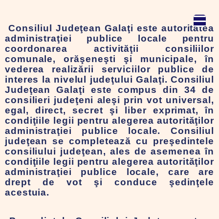
Consiliul Judeţean Galaţi
este autoritatea
administraţiei publice locale pentru
coordonarea activităţii consiliilor
comunale, orăşeneşti şi municipale, în
vederea realizării serviciilor publice de
interes la nivelul judeţului Galaţi. Consiliul
Judeţean Galaţi este compus din 34 de
consilieri judeţeni aleşi prin vot universal,
egal, direct, secret şi liber exprimat, în
condiţiile legii pentru alegerea autorităţilor
administraţiei publice locale. Consiliul
judeţean se completează cu preşedintele
consiliului judeţean, ales de asemenea în
condiţiile legii pentru alegerea autorităţilor
administraţiei publice locale, care are
drept de vot şi conduce şedinţele
acestuia.