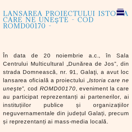
LANSAREA PROIECTULUI ISTORIA
CARE NE UNEŞTE - COD
ROMD00170 -
În data de 20 noiembrie a.c., în Sala
Centrului Multicultural „Dunărea de Jos”, din
strada Domnească, nr. 91, Galaţi, a avut loc
lansarea oficială a proiectului „
Istoria care ne
uneşte”,
cod
ROMD00170
, eveniment la care
au participat reprezentanți ai partenerilor, ai
instituțiilor publice și organizațiilor
neguvernamentale din județul Galați, precum
și reprezentanți ai mass-media locală.