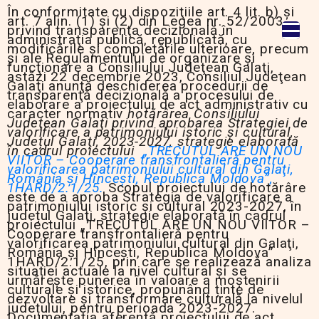
În conformitate cu dispoziţiile art. 4 lit. b) şi
art. 7 alin. (1) şi (2) din Legea nr. 52/2003
privind transparenţa decizională în
administraţia publică, republicată, cu
modificările şi completările ulterioare, precum
şi ale Regulamentului de organizare şi
funcţionare a Consiliului Judeţean Galaţi,
astăzi 22 decembrie 2023, Consiliul Judeţean
Galaţi anunţă deschiderea procedurii de
transparenţă decizională a procesului de
elaborare a proiectului de act administrativ cu
caracter normativ
hotărârea Consiliului
Judeţean Galaţi privind aprobarea Strategiei de
valorificare a patrimoniului istoric și cultural,
Județul Galați, 2023-2027, strategie elaborată
în cadrul proiectului
„TRECUTUL ARE UN NOU
VIITOR – Cooperare transfrontalieră pentru
valorificarea patrimoniului cultural din Galaţi,
România şi Hînceşti, Republica Moldova”,
1HARD/2.1/25.
Scopul proiectului de hotărâre
este de a aproba Strategia de valorificare a
patrimoniului istoric și cultural 2023-2027, în
județul Galați, strategie elaborată în cadrul
proiectului „TRECUTUL ARE UN NOU VIITOR –
Cooperare transfrontalieră pentru
valorificarea patrimoniului cultural din Galaţi,
România şi Hînceşti, Republica Moldova”
1HARD/2.1/25, prin care se realizează analiza
situației actuale la nivel cultural şi se
urmăreşte punerea în valoare a moștenirii
culturale și istorice, propunând ținte de
dezvoltare și transformare culturală la nivelul
județului, pentru perioada 2023-2027.
Documentaţia aferentă proiectului de act