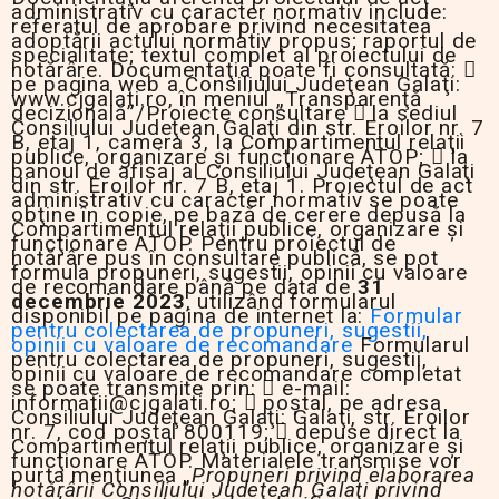
administrativ cu caracter normativ include:
referatul de aprobare privind necesitatea
adoptării actului normativ propus; raportul de
specialitate; textul complet al proiectului de
hotărâre. Documentaţia poate fi consultată: 
pe pagina web a Consiliului Judeţean Galaţi:
www.cjgalati.ro, în meniul „Transparenţă
decizională”/Proiecte consultare  la sediul
Consiliului Judeţean Galaţi din str. Eroilor nr. 7
B, etaj 1, camera 3, la Compartimentul relaţii
publice, organizare şi funcţionare ATOP;  la
panoul de afişaj al Consiliului Judeţean Galaţi
din str. Eroilor nr. 7 B, etaj 1. Proiectul de act
administrativ cu caracter normativ se poate
obţine în copie, pe bază de cerere depusă la
Compartimentul relaţii publice, organizare şi
funcţionare ATOP. Pentru proiectul de
hotărâre pus în consultare publică, se pot
formula propuneri, sugestii, opinii cu valoare
de recomandare până pe data de
3
1
decembrie 2023
, utilizând formularul
disponibil pe pagina de internet la:
Formular
pentru colectarea de propuneri, sugestii,
opinii cu valoare de recomandare
Formularul
pentru colectarea de propuneri, sugestii,
opinii cu valoare de recomandare completat
se poate transmite prin:  e-mail:
informatii@cjgalati.ro;  poştal, pe adresa
Consiliului Judeţean Galaţi: Galaţi, str. Eroilor
nr. 7, cod poştal 800119;  depuse direct la
Compartimentul relaţii publice, organizare şi
funcţionare ATOP. Materialele transmise vor
purta menţiunea „
Propuneri privind elaborarea
hotărârii Consiliului Judeţean Galaţi privind