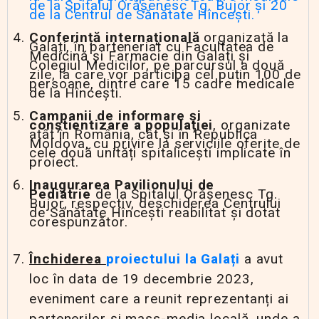
de la Spitalul Orășenesc Tg. Bujor și 20
de la Centrul de Sănătate Hîncești.
Conferință internațională
organizată la
Galați, în parteneriat cu Facultatea de
Medicină și Farmacie din Galați și
Colegiul Medicilor, pe parcursul a două
zile, la care vor participa cel puțin 100 de
persoane, dintre care 15 cadre medicale
de la Hîncești.
Campanii de informare
și
conștientizare
a populației
, organizate
atât în România, cât și în Republica
Moldova, cu privire la serviciile oferite de
cele două unități spitalicești implicate în
proiect.
Inaugurarea Pavilionului
de
Pediatrie
de la Spitalul Orășenesc Tg.
Bujor, respectiv, deschiderea Centrului
de Sănătate Hîncești reabilitat și dotat
corespunzător.
Închiderea
proiectului
la
Galați
a avut
loc în data de 19 decembrie 2023,
eveniment care a reunit reprezentanți ai
partenerilor și mass-media locală, unde a