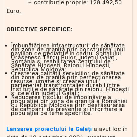
– contributie proprie: 128.492,50
Euro.
OBIECTIVE SPECIFICE:
Îmbunătățirea infrastructurii de sănătate
din zona de graniță prin construirea unui
pavilion de pediatrie în cadrul Spitalului
Orășenesc Târgu Bujor, județul Galați,
România și reabilitarea Centrului de
Sănătate Hîncești, Raionul Hîncești,
Republica Moldova;
Creșterea calității serviciilor de sănătate
din zona de graniță prin perfecționarea
resursei umane și crearea unui
parteneriat transfrontalier durabil între
instituțiile de sănătate din raionul Hîncești
și cele din județul Galați;
Reducerea riscului de îmbolnăvire a
populației din zona de graniță a României
cu Republica Moldova prin desfășurarea
de campanii de prevenție și informare a
populației pe teme specifice.
Lansarea proiectului
la
Galați
a avut loc în