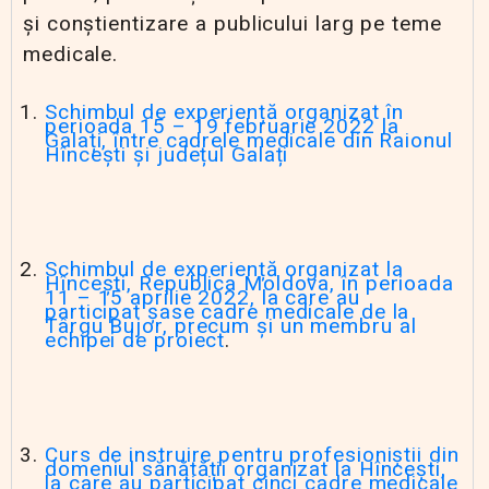
și conștientizare a publicului larg pe teme
medicale.
Schimbul de experiență organizat în
perioada 15 – 19 februarie 2022 la
Galați, între cadrele medicale din Raionul
Hîncești și județul Galați
Schimbul de experiență organizat la
Hîncești, Republica Moldova, în perioada
11 – 15 aprilie 2022, la care au
participat șase cadre medicale de la
Târgu Bujor, precum și un membru al
echipei de proiect
.
Curs de instruire pentru profesioniștii din
domeniul sănătății organizat la Hîncești,
la care au participat cinci cadre medicale