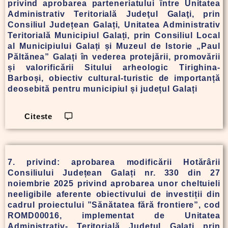
privind aprobarea parteneriatului între Unitatea
Administrativ Teritorială Judeţul Galaţi, prin
Consiliul Județean Galați, Unitatea Administrativ
Teritorială Municipiul Galați, prin Consiliul Local
al Municipiului Galați și Muzeul de Istorie „Paul
Păltănea” Galați în vederea protejării, promovării
și valorificării Sitului arheologic Tirighina-
Barboși, obiectiv cultural-turistic de importanță
deosebită pentru municipiul și județul Galați
Citeste
7. privind: aprobarea modificării Hotărârii
Consiliului Județean Galați nr. 330 din 27
noiembrie 2025 privind aprobarea unor cheltuieli
neeligibile aferente obiectivului de investiții din
cadrul proiectului ”Sănătatea fără frontiere”, cod
ROMD00016, implementat de Unitatea
Administrativ- Teritorială Județul Galați prin