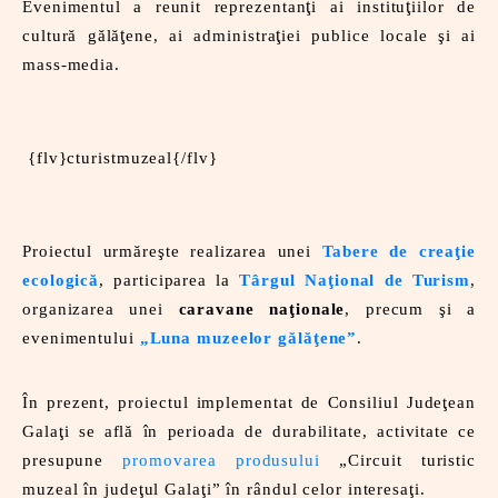
ţ
ţ
Evenimentul a reunit reprezentan
i ai institu
iilor de
ţ
ţ
cultură gălă
ene, ai administra
iei publice locale şi ai
mass-media.
{flv}cturistmuzeal{/flv}
Proiectul urmăreşte realizarea unei
Tabere de creaţie
ecologică
, participarea la
Târgul Naţional de Turism
,
organizarea unei
caravane naţionale
, precum şi a
evenimentului
„Luna muzeelor gălăţene”
.
În prezent, proiectul implementat de Consiliul Judeţean
Galaţi se află în perioada de durabilitate, activitate ce
presupune
promovarea produsului
„Circuit turistic
muzeal în judeţul Galaţi” în rândul celor interesaţi.