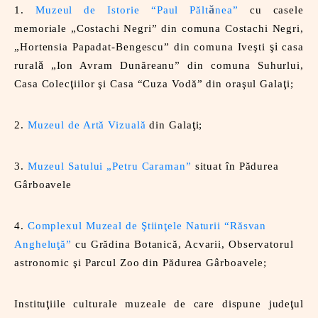
ă
1.
Muzeul de Istorie “Paul Pălt
nea”
cu casele
memoriale „Costachi Negri” din comuna Costachi Negri,
şi
„Hortensia Papadat-Bengescu” din comuna Iveşti
casa
ă
rural
„Ion Avram Dunăreanu” din comuna Suhurlui,
ţ
ţ
Casa Colec
iilor şi Casa “Cuza Vodă” din oraşul Gala
i;
ţ
2.
Muzeul de Artă Vizuală
din Gala
i;
3.
Muzeul Satului „Petru Caraman”
situat în Pădurea
Gârboavele
4.
Complexul Muzeal de Ştiinţele Naturii “Răsvan
Angheluţă”
cu Grădina Botanică, Acvarii, Observatorul
astronomic şi Parcul Zoo din Pădurea Gârboavele;
ţ
ţ
Institu
iile culturale muzeale de care dispune jude
ul