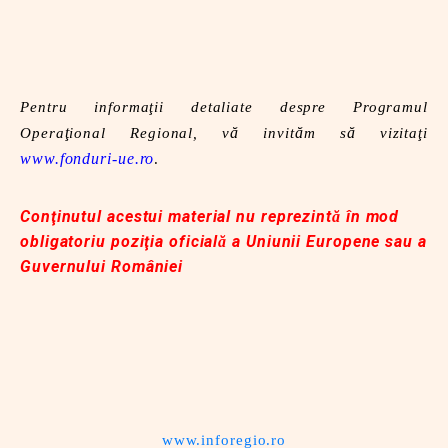
Pentru informaţii detaliate despre Programul
ţ
ă
ă
ă
Opera
ional Regional, v
invit
m s
viz
itaţi
www.fonduri-ue.ro
.
Conţinutul acestui material nu reprezint
în mod
ă
obligatoriu poziţia oficial
a Uniunii Europene sau a
ă
Guvernului României
www.inforegio.ro