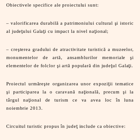
Obiectivele specifice ale proiectului sunt:
– valorificarea durabilă a patrimoniului cultural şi istoric
ţ
ţ
ţ
al jude
ului Gala
i cu impact la nivel na
ional;
– creşterea gradului de atractivitate turistică a muzeelor,
monumentelor de artă, ansamblurilor memoriale şi
ţ
ţ
elementelor de folclor şi artă populară din jude
ul Gala
i.
ţ
Proiectul urmăreşte organizarea unor expozi
ii tematice
ţ
şi participarea la o caravană na
ională, precum şi la
ţ
târgul na
ional de turism ce va avea loc în luna
noiembrie 2013.
ţ
Circuitul turistic propus în jude
include ca obiective: