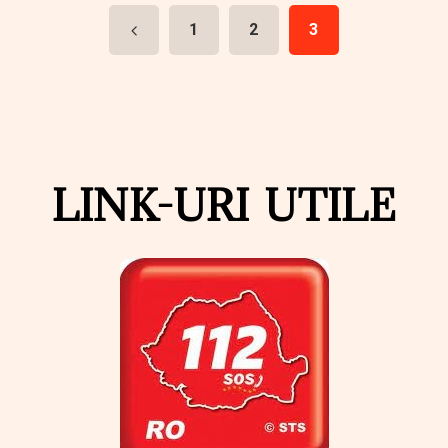
1
2
3
LINK-URI UTILE