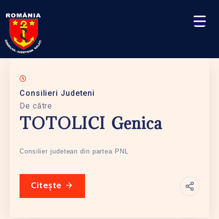
Consilieri Judeteni
De către
TOTOLICI Genica
Consilier judetean din partea PNL
Citește