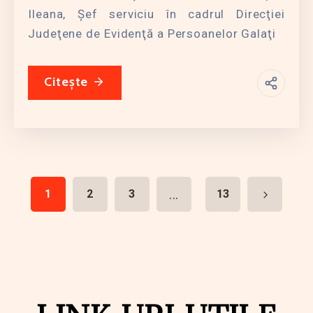
Ileana, Şef serviciu în cadrul Direcţiei
Judeţene de Evidenţă a Persoanelor Galaţi
Citește
...
1
2
3
13