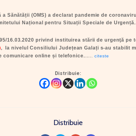
lă a Sănătății (OMS) a declarat pandemie de coronaviru
itetului Național pentru Situații Speciale de Urgență.
5/16.03.2020 privind instituirea stării de urgenţă pe t
)
, la nivelul Consiliului Județean Galați s-au stabilit 
de comunicare online și telefonice.
….
.
citeste
Distribuie:
Distribuie