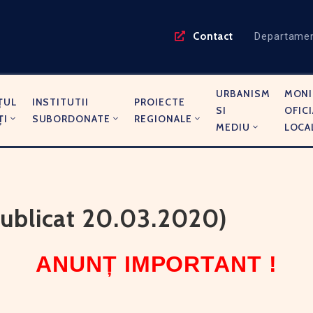
Contact
Departame
URBANISM
MONI
ŢUL
INSTITUTII
PROIECTE
SI
OFICI
ŢI
SUBORDONATE
REGIONALE
MEDIU
LOCA
blicat 20.03.2020)
ANUNȚ IMPORTANT !