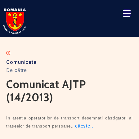
Comunicate
De către
Comunicat AJTP
(14/2013)
In atentia operatorilor de transport desemnati câstigatori ai
citeste..
traseelor de transport persoane…