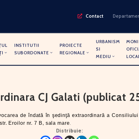
Contact
Departame
URBANISM
MONI
ŢUL
INSTITUTII
PROIECTE
SI
OFICI
ŢI
SUBORDONATE
REGIONALE
MEDIU
LOCA
rdinara CJ Galati (publicat 
ocarea de îndată în şedinţă extraordinară a Consiliului
.
str. Eroilor nr. 7 B, sala mare
Distribuie: