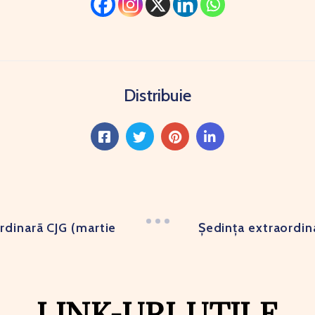
Distribuie
rdinarã CJG (martie
Ședința extraordina
LINK-URI UTILE