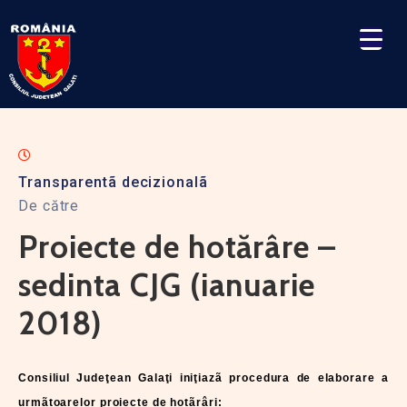
Transparentã decizionalã
De către
Proiecte de hotărâre –
sedinta CJG (ianuarie
2018)
Consiliul Judeţean Galaţi iniţiazã procedura de elaborare a
urmãtoarelor proiecte de hotãrâri: