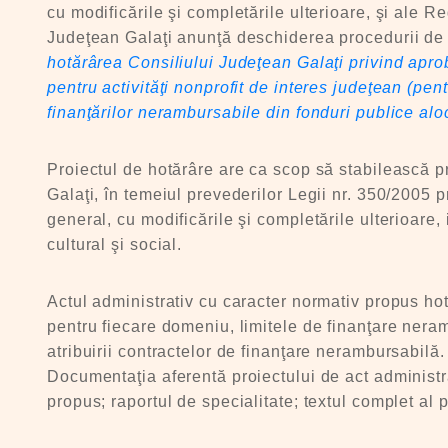
cu modificările şi completările ulterioare, şi ale 
Judeţean Galaţi anunţă deschiderea procedurii de t
hotărârea Consiliului Judeţean Galaţi privind apro
pentru activităţi nonprofit de interes judeţean (pen
finanţărilor nerambursabile din fonduri publice aloc
Proiectul de hotărâre are ca scop să stabilească p
Galaţi, în temeiul prevederilor Legii nr. 350/2005 p
general, cu modificările şi completările ulterioare,
cultural şi social.
Actul administrativ cu caracter normativ propus ho
pentru fiecare domeniu, limitele de finanţare neramb
atribuirii contractelor de finanţare nerambursabilă.
Documentaţia aferentă proiectului de act administra
propus; raportul de specialitate; textul complet al 