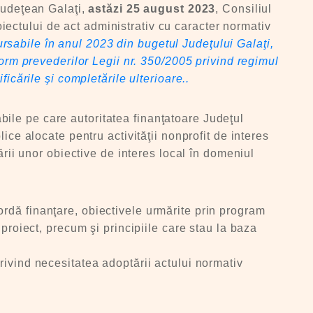
 Judeţean Galaţi,
astăzi 25 august 2023
, Consiliul
ectului de act administrativ cu caracter normativ
sabile în anul 2023 din bugetul Judeţului Galaţi,
form prevederilor Legii nr. 350/2005 privind regimul
icările şi completările ulterioare..
ile pe care autoritatea finanţatoare Judeţul
ice alocate pentru activităţii nonprofit de interes
ării unor obiective de interes local în domeniul
rdă finanţare, obiectivele urmărite prin program
 proiect, precum şi principiile care stau la baza
rivind necesitatea adoptării actului normativ