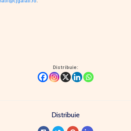
matii@cjgalati.ro
.
Distribuie:
Distribuie