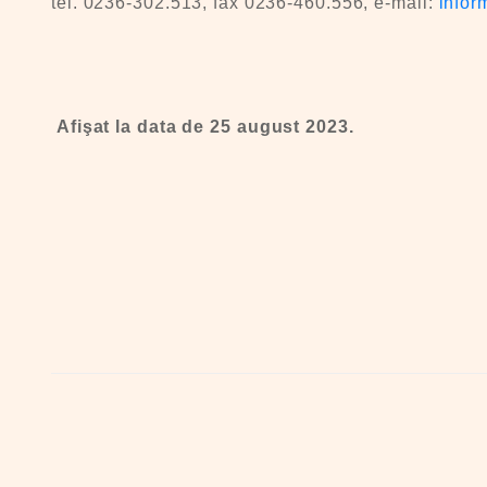
tel. 0236-302.513, fax 0236-460.556, e-mail:
infor
Afişat la data de 25 august
2023.