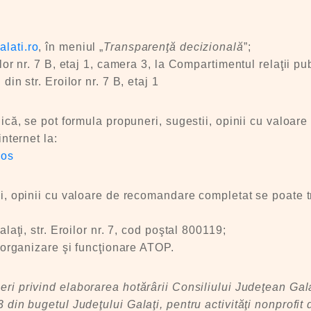
alati.ro
, în meniul „
Transparenţă decizională
”;
ilor nr. 7 B, etaj 1, camera 3, la Compartimentul relaţii p
in str. Eroilor nr. 7 B, etaj 1
lică, se pot formula propuneri, sugestii, opinii cu valo
nternet la:
pos
i, opinii cu valoare de recomandare completat se poate t
aţi, str. Eroilor nr. 7, cod poştal 800119;
 organizare şi funcţionare ATOP.
ri privind elaborarea hotărârii Consiliului Judeţean Gal
din bugetul Judeţului Galaţi, pentru activităţi nonprofit