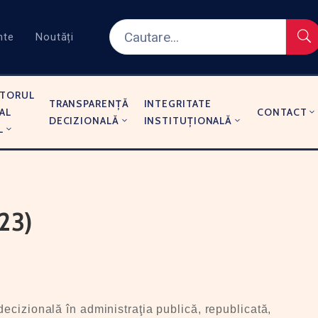
nte
Noutăți
TORUL
TRANSPARENȚĂ
INTEGRITATE
AL
CONTACT
DECIZIONALĂ
INSTITUȚIONALĂ
L
023)
a decizională în administraţia publică, republicată,