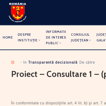
INFORMATII
DESPRE
CONSILIUL
JUDE
HOME
DE INTERES
INSTITUȚIE
JUDEȚEAN
GALA
PUBLIC
- In
Transparentã decizionalã
De către
Proiect – Consultare 1 – 
În conformitate cu dispoziţiile art. 4 lit. b) şi art.