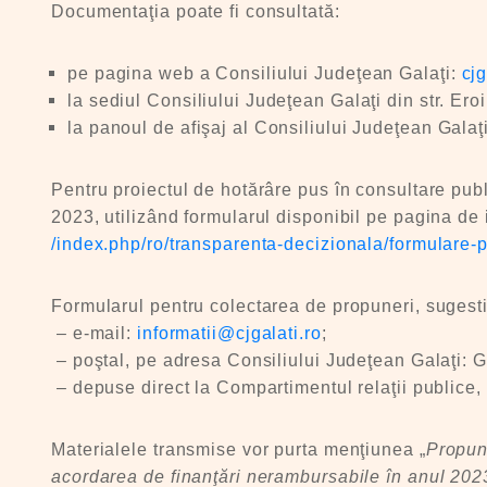
Documentaţia poate fi consultată:
pe pagina web a Consiliului Judeţean Galaţi:
cjg
la sediul Consiliului Judeţean Galaţi din str. Ero
la panoul de afişaj al Consiliului Judeţean Galaţi d
Pentru proiectul de hotărâre pus în consultare pub
2023, utilizând formularul disponibil pe pagina de i
/index.php/ro/transparenta-decizionala/formulare-
Formularul pentru colectarea de propuneri, sugesti
– e-mail:
informatii@cjgalati.ro
;
– poştal, pe adresa Consiliului Judeţean Galaţi: Gal
– depuse direct la Compartimentul relaţii publice,
Materialele transmise vor purta menţiunea „
Propune
acordarea de finanţări nerambursabile în anul 2023 