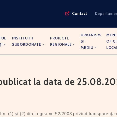
Contact
Departame
URBANISM
MONI
ŢUL
INSTITUTII
PROIECTE
SI
OFICI
ŢI
SUBORDONATE
REGIONALE
MEDIU
LOCA
(publicat la data de 25.08.2
 7 alin. (1) şi (2) din Legea nr. 52/2003 privind transparenţ