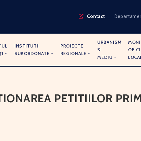
Contact
Departame
URBANISM
MONI
ŢUL
INSTITUTII
PROIECTE
SI
OFICI
ŢI
SUBORDONATE
REGIONALE
MEDIU
LOCA
IONAREA PETITIILOR PRIMI