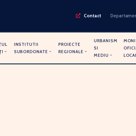
Contact
Departame
URBANISM
MONI
ŢUL
INSTITUTII
PROIECTE
SI
OFICI
ŢI
SUBORDONATE
REGIONALE
MEDIU
LOCA