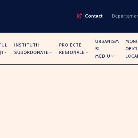
Contact
Departame
URBANISM
MONI
ŢUL
INSTITUTII
PROIECTE
SI
OFICI
ŢI
SUBORDONATE
REGIONALE
MEDIU
LOCA