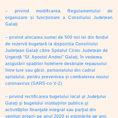
– privind modificarea Regulamentului de
organizare și funcționare a Consiliului Județean
Galați
– privind alocarea sumei de 500 mii lei din fondul
de rezervă bugetară la dispoziția Consiliului
Județean Galați către Spitalul Clinic Județean de
Urgență “Sf. Apostol Andrei” Galați, în vederea
asigurării spațiilor hoteliere destinate repausului
între ture sau gărzi, personalului din cadrul
spitalului, pentru prevenirea și combaterea noului
coronavirus (SARS-co-V-2)
– privind rectificarea bugetului local al Judeţului
Galaţi şi bugetului instituţiilor publice şi
activitãţilor finanţate integral sau parţial din
venituri proprii pe anul 2020 şi estimările pe anii